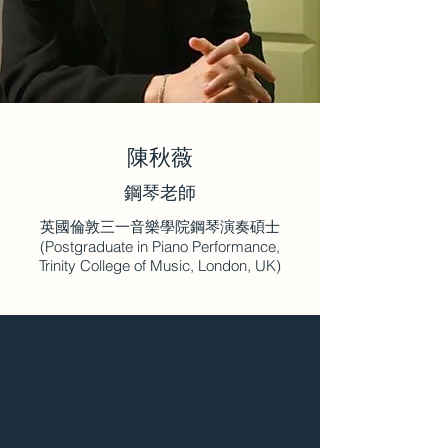
​陳秋薇
鋼琴老師
英國倫敦三一音樂學院鋼琴演奏碩士
(Postgraduate in Piano Performance,
Trinity College of Music, London, UK)