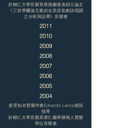
於輔仁大學音樂系懷德廳發表碩士論文
《三首華爾滋元素的女高音歌劇詠唱調
之分析與詮釋》音樂會
2011
2010
2009
2008
2007
2006
2005
2004
接受知名聲樂伴奏Edoardo Lanza個別
指導
於輔仁大學音樂系懷仁廳舉辦個人聲樂
學位音樂會