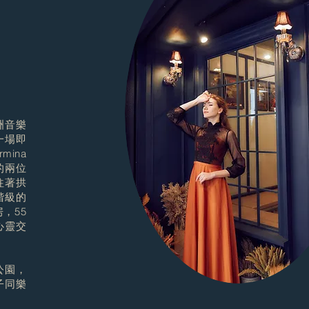
洲音樂
一場即
mina
心的兩位
往著拱
階級的
，55
心靈交
公園，
子同樂