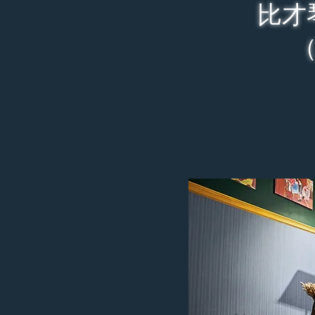
比才
（Sal