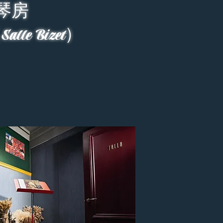
琴房
le Bizet）