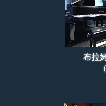
布拉
（Sal