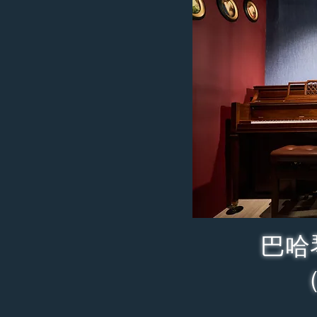
巴哈
（Sa