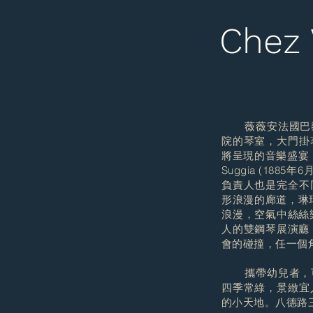
Chez V
薇薇安法國巴黎
院的琴室，大門掛
將呈現的音樂盛宴，端景
Suggia (188
負責人也是完全不
形浪漫的廊道，琳琅
浪漫，空氣中絲絲
人的雙鋼琴展演廳
會的碰撞，任一個
攜帶幼兒者，可
四季常綠，景緻宜
的小天地。八德路