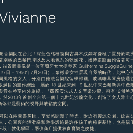
ivianne
音樂院在台北！深藍色格柵窗與古典木紋鋼琴像極了置身於歐
著別緻的巴黎門牌以及大地色系的乾燥花，接待處牆面預告著每
牆畫像是一位葡萄牙女大提琴家 Guilhermina SuggiaGuilher
5年6月27日 – 1950年7月30日) ，象徵著女性展現自我的時代，此中
同風格的女人，分別由德法音樂院留學歸國。玻璃帷幕琴房後通
滿目的畫作總匯，屬於 18 世紀末到 19 世紀中末巴黎新興中產
樂音在琴室內外旋繞，『薇薇安法式人文音樂沙龍』擁有12間琴房
，於2013年首創全台第一個十九世紀沙龍文化，創造了文人雅士
角落都是藝術的視野與放鬆的空間。
以在兩間書房區，享受悠閒親子時光，附近有復源公園、延吉
人，公園裏的溜滑梯和遊樂設施是許多孩子的秘密基地，也是親
三段上敦化學區，兩側商店提供衣食育樂之便捷。