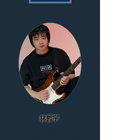
林哲宇
吉他老師
美國音樂家學院(Ｍ.I)進修吉他表演證書課