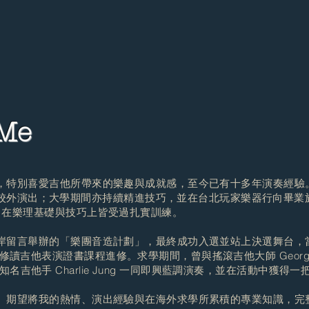
 Me
特別喜愛吉他所帶來的樂趣與成就感，至今已有十多年演奏經驗
演出；大學期間亦持續精進技巧，並在台北玩家樂器行向畢業於美國 M.
師學習，在樂理基礎與技巧上皆受過扎實訓練。
留言舉辦的「樂團音造計劃」，最終成功入選並站上決選舞台，
修讀吉他表演證書課程進修。求學期間，曾與搖滾吉他大師 George Lyn
名吉他手 Charlie Jung 一同即興藍調演奏，並在活動中獲得
期望將我的熱情、演出經驗與在海外求學所累積的專業知識，完