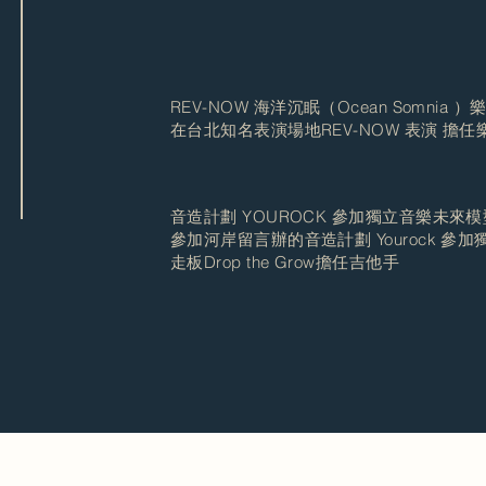
REV-NOW 海洋沉眠（Ocean Somnia 
在台北知名表演場地REV-NOW 表演 擔
音造計劃 YOUROCK 參加獨立音樂未來
參加河岸留言辦的音造計劃 Yourock 參
走板Drop the Grow擔任吉他手