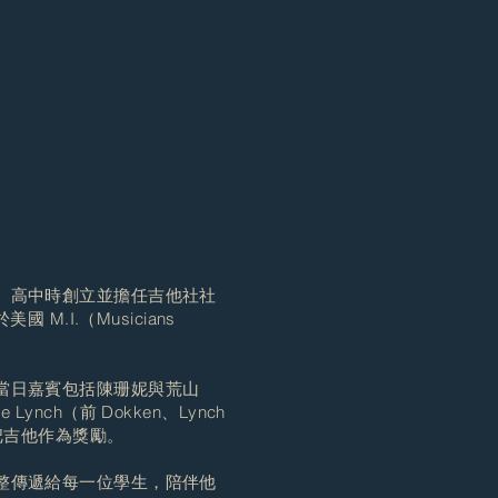
。高中時創立並擔任吉他社社
I.（Musicians
當日嘉賓包括陳珊妮與荒山
ch（前 Dokken、Lynch
一把吉他作為獎勵。
整傳遞給每一位學生，陪伴他