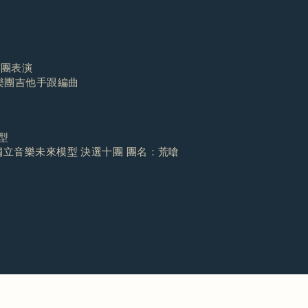
）樂團表演
任樂團吉他手跟編曲
模型
加獨立音樂未來模型 決選十團 團名：荒嗆