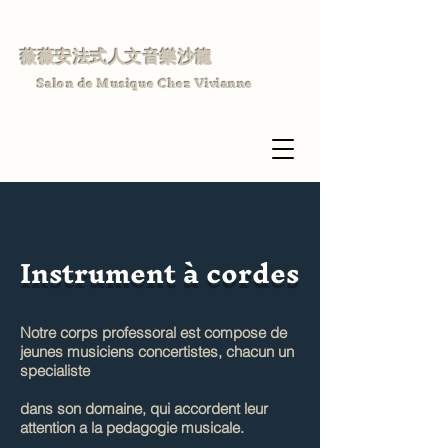
薇薇安法式人文音樂沙龍
Salon de Musique Chez Vivianne
Instrument à cordes
Notre corps professoral est compose de
jeunes musiciens concertistes, chacun un
specialiste
dans son domaine, qui accordent leur
attention a la pedagogie musicale.