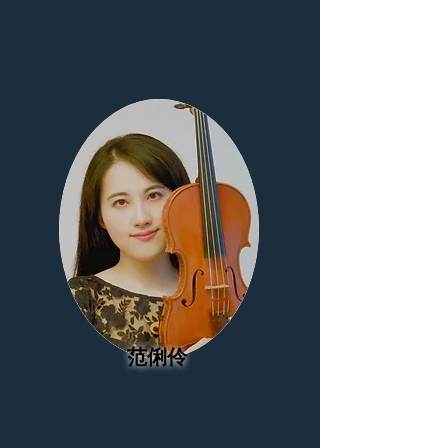
范俐伶
小提琴老師
奧地利林茲安東布魯克納表演藝術大學碩士