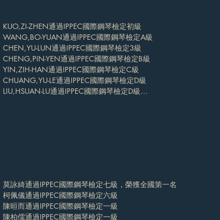
陳翰霆通過IPPEC國際鋼琴檢定1級
KUO,ZI-ZHEN通過IPPEC國際鋼琴檢定初級

WANG,BO-YUAN通過IPPEC國際鋼琴檢定A級

CHEN,YU-LUN通過IPPEC國際鋼琴檢定3級

CHENG,PIN-YEN通過IPPEC國際鋼琴檢定B級

YIN,ZIH-HAN通過IPPEC國際鋼琴檢定C級

CHUANG,YU-LE通過IPPEC國際鋼琴檢定D級

LIU,HSUAN-LU通過IPPEC國際鋼琴檢定D級

CHEN,YEN-ERH通過IPPEC國際鋼琴檢定D級

LIN,QI-YUN通過IPPEC國際鋼琴檢定1級

LIN,HE-YUN通過IPPEC國際鋼琴檢定1級

CHANG,LE-FEI通過IPPEC國際鋼琴檢定1級

CHEN,HSUAN-ERH通過IPPEC國際鋼琴檢定2級

CHEN,BO-RU通過IPPEC國際鋼琴檢定3級

LIAO,SHUO-HSU通過IPPEC國際鋼琴檢定D級

CHEN,HAN-TING通過IPPEC國際鋼琴檢定D級

莫詠綺通過IPPEC國際鋼琴檢定七級，榮獲全國第一名

SU,PIN-NI通過IPPEC國際鋼琴檢定3級

柯佩儀通過IPPEC國際鋼琴檢定六級

HUNG,YING-KAI通過IPPEC國際鋼琴檢定B級

陳晅而通過IPPEC國際鋼琴檢定一級

KO,YOU-FEI通過IPPEC國際鋼琴檢定C級

陳柏儒通過IPPEC國際鋼琴檢定一級
