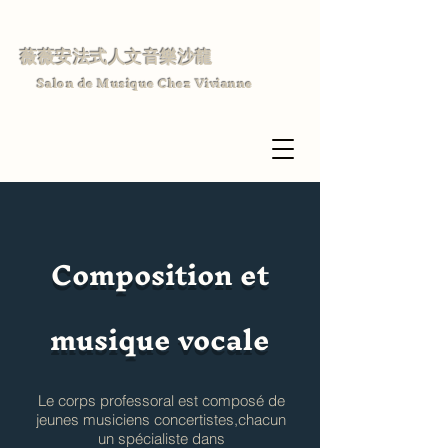
薇薇安法式人文音樂沙龍
Salon de Musique Chez Vivianne
Composition et
musique vocale
Le corps professoral est composé de
jeunes musiciens concertistes,chacun
un spécialiste dans