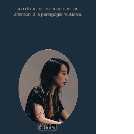
son domaine, qui accordent leur
attention; à la pédagogie musicale.
謝佳恩