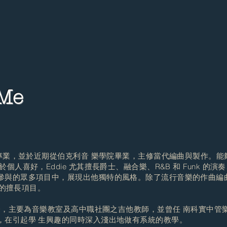
 Me
奏專業，並於近期從伯克利音 樂學院畢業，主修當代編曲與製作。
個人喜好，Eddie 尤其擅長爵士、融合樂、R&B 和 Funk 的
的眾多項目中，展現出他獨特的風格。除了流行音樂的作曲編曲，Jazz
 的擅長項目。
至今，主要為音樂教室及高中職社團之吉他教師，並曾任 南科實中
，在引起學 生興趣的同時深入淺出地做有系統的教學。