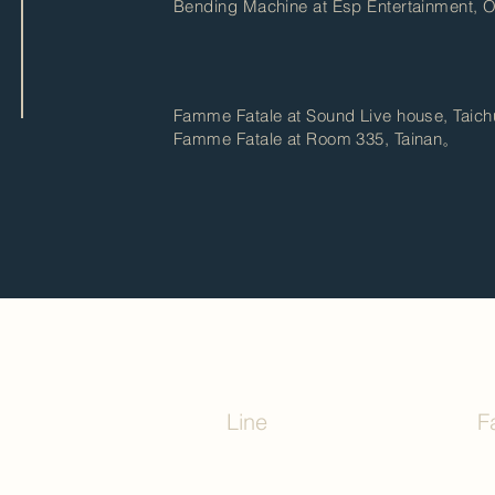
Bending Machine at Esp Entertainment,
Famme Fatale at Sound Live house, Tai
Famme Fatale at Room 335, Tainan。
Line
F