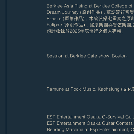
Berklee Asia Rising at Berklee Colle
Dream Journey (原創作品)，華語
Breeze (原創作品)，木管弦樂七重奏之
Eclipse (原創作品)，搖滾樂團與管
預計收錄於2025年底發行之個人專輯。
Session at Berklee Café show, Boston
。
Ramune at Rock Music, Kaohsiung (文化部
ESP Entertainment Osaka G-Survival Guita
ESP Entertainment Osaka Guitar Contest, 
Bending Machine at Esp Entertainment,