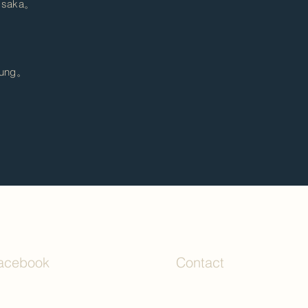
 Osaka。
chung。
acebook
Contact